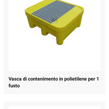
Vasca di contenimento in polietilene per 1
fusto