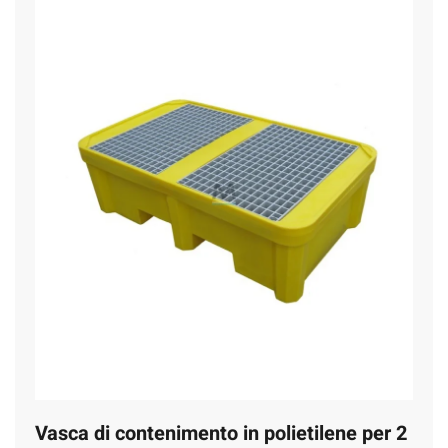
Vasca di contenimento in polietilene per 2