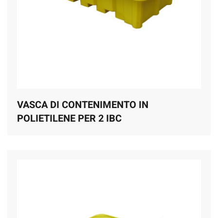
VASCA DI CONTENIMENTO IN
POLIETILENE PER 2 IBC