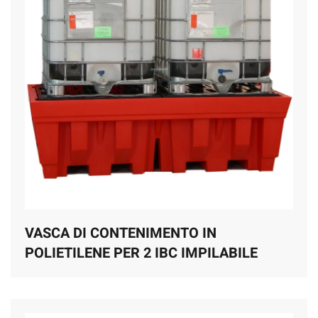
VASCA DI CONTENIMENTO IN
POLIETILENE PER 2 IBC IMPILABILE