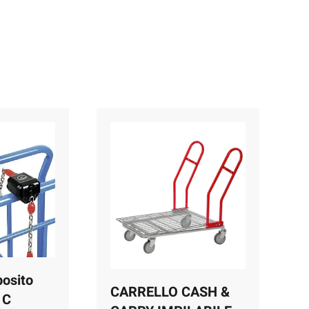
posito
CARRELLO CASH &
 C