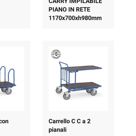
CARRY IMPILABILE
PIANO IN RETE
1170x700xh980mm
 con
Carrello C C a 2
pianali