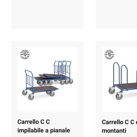
Carrello C C
Carrello C C
impilabile a pianale
montanti