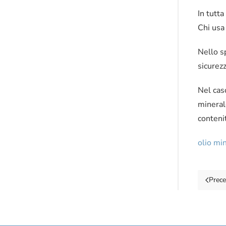
In tutta
Chi usa 
Nello sp
sicurezz
Nel caso
mineral
contenit
olio mi
Prec