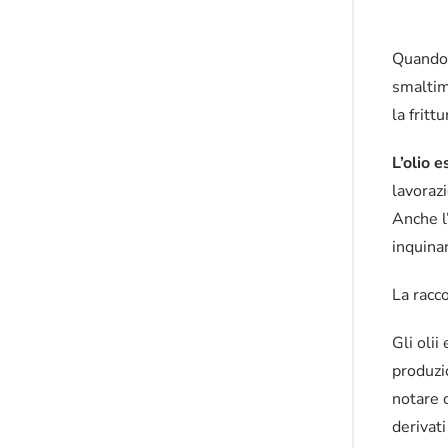
Quando 
smaltim
la fritt
L’olio 
lavorazi
Anche l
inquinan
La racc
Gli olii
produzio
notare c
derivati