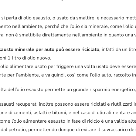
si parla di olio esausto, o usato da smaltire, è necessario mett
ento nell’ambiente, perché che l’olio sia minerale, come l’olio 
ura, non è smaltibile direttamente nell’ambiente in quanto una v
esausto minerale per auto può essere riciclato
, infatti da un l
oni 1 litro di olio nuovo.
’olio alimentare usato per friggere una volta usato deve essere
te per l’ambiente, e va quindi, così come l’olio auto, raccolto i
olta dell’olio esausto permette un grande risparmio energetico,
 esausti recuperati inoltre possono essere riciclati e riutilizzat
ne di cementi, asfalti e bitumi, e nel caso di olio alimentare a
ome l’olio alimentare esausto in fase di riciclo è una valida alte
 dal petrolio, permettendo dunque di evitare il sovraccarico dei