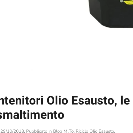
tenitori Olio Esausto, l
 smaltimento
l
29/10/2018
. Pubblicato in
Blog Mi.To
,
Riciclo Olio Esausto
.