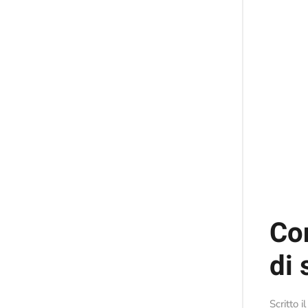
Con
di
Scritto i