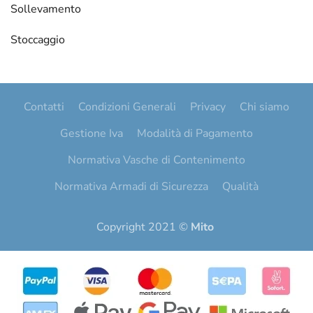
Sollevamento
Stoccaggio
Contatti
Condizioni Generali
Privacy
Chi siamo
Gestione Iva
Modalità di Pagamento
Normativa Vasche di Contenimento
Normativa Armadi di Sicurezza
Qualità
Copyright 2021 ©
Mito