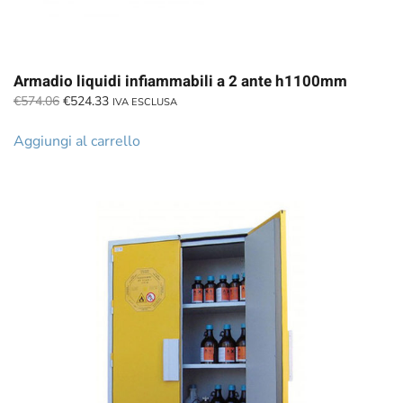
Armadio liquidi infiammabili a 2 ante h1100mm
Il
Il
€
574.06
€
524.33
IVA ESCLUSA
prezzo
prezzo
originale
attuale
Aggiungi al carrello
era:
è:
€574.06.
€524.33.