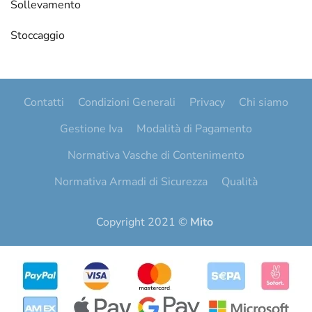
Sollevamento
Stoccaggio
Contatti
Condizioni Generali
Privacy
Chi siamo
Gestione Iva
Modalità di Pagamento
Normativa Vasche di Contenimento
Normativa Armadi di Sicurezza
Qualità
Copyright 2021 ©
Mito