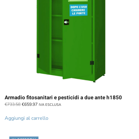
Armadio fitosanitari e pesticidi a due ante h1850
Il
Il
€
733.58
€
659.97
IVA ESCLUSA
prezzo
prezzo
originale
attuale
Aggiungi al carrello
era:
è:
€733.58.
€659.97.