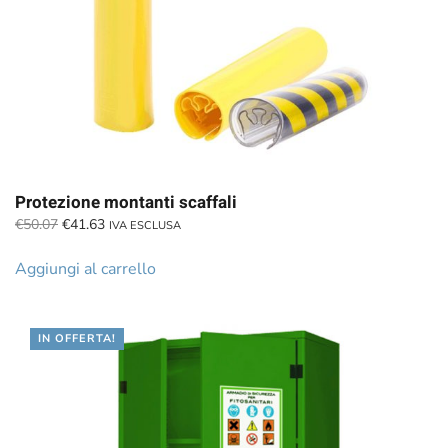
Protezione montanti scaffali
Il
Il
€
50.07
€
41.63
IVA ESCLUSA
prezzo
prezzo
originale
attuale
Aggiungi al carrello
era:
è:
€50.07.
€41.63.
IN OFFERTA!