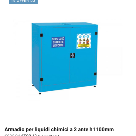
IN OFFERTA!
Armadio per liquidi chimici a 2 ante h1100mm
Il
Il