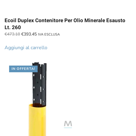
Ecoil Duplex Contenitore Per Olio Minerale Esausto
Lt. 260
Il
Il
€
473.18
€
393.45
IVA ESCLUSA
prezzo
prezzo
originale
attuale
Aggiungi al carrello
era:
è:
€473.18.
€393.45.
IN OFFERTA!