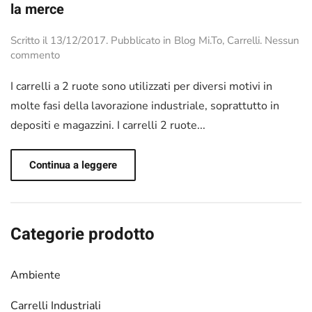
la merce
Scritto il
13/12/2017
. Pubblicato in
Blog Mi.To
,
Carrelli
.
Nessun
su
commento
Carrelli
a
I carrelli a 2 ruote sono utilizzati per diversi motivi in
2
molte fasi della lavorazione industriale, soprattutto in
ruote
depositi e magazzini. I carrelli 2 ruote...
per
movimentare
facilmente
Continua a leggere
la
merce
Categorie prodotto
Ambiente
Carrelli Industriali