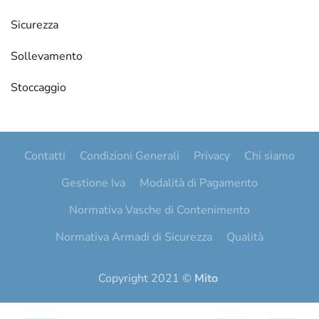
Sicurezza
Sollevamento
Stoccaggio
Contatti
Condizioni Generali
Privacy
Chi siamo
Gestione Iva
Modalità di Pagamento
Normativa Vasche di Contenimento
Normativa Armadi di Sicurezza
Qualità
Copyright 2021 ©
Mito