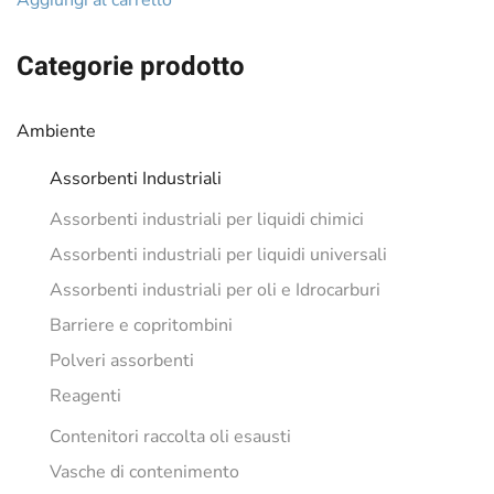
Aggiungi al carrello
era:
è:
€16.87.
€14.03.
Categorie prodotto
Ambiente
Assorbenti Industriali
Assorbenti industriali per liquidi chimici
Assorbenti industriali per liquidi universali
Assorbenti industriali per oli e Idrocarburi
Barriere e copritombini
Polveri assorbenti
Reagenti
Contenitori raccolta oli esausti
Vasche di contenimento