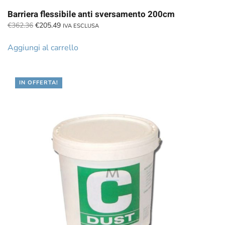
Barriera flessibile anti sversamento 200cm
Il
Il
€
362.36
€
205.49
IVA ESCLUSA
prezzo
prezzo
originale
attuale
Aggiungi al carrello
era:
è:
€362.36.
€205.49.
IN OFFERTA!