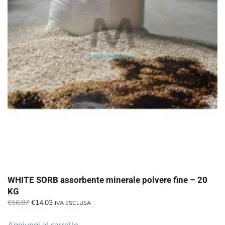
WHITE SORB assorbente minerale polvere fine – 20
KG
Il
Il
€
16.87
€
14.03
IVA ESCLUSA
prezzo
prezzo
originale
attuale