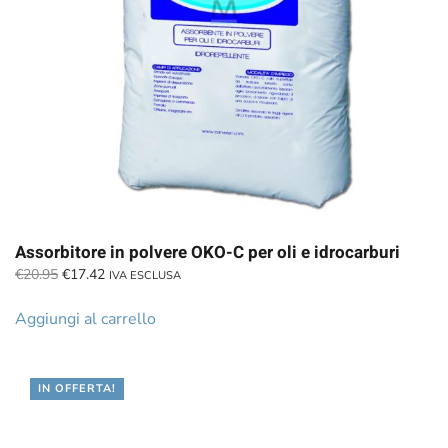
Assorbitore in polvere OKO-C per oli e idrocarburi
Il
Il
€
20.95
€
17.42
IVA ESCLUSA
prezzo
prezzo
originale
attuale
Aggiungi al carrello
era:
è:
€20.95.
€17.42.
IN OFFERTA!