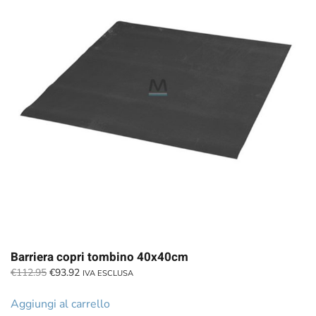
Barriera copri tombino 40x40cm
Il
Il
€
112.95
€
93.92
IVA ESCLUSA
prezzo
prezzo
originale
attuale
Aggiungi al carrello