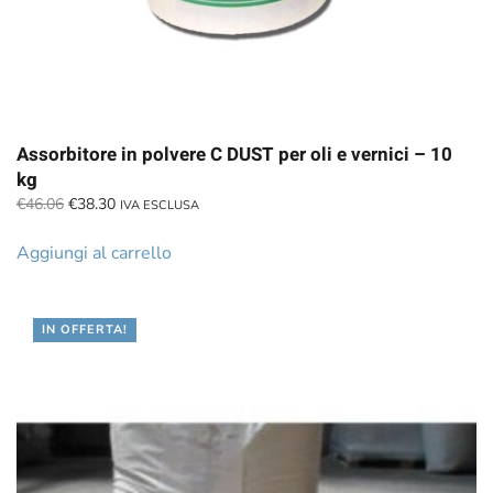
Assorbitore in polvere C DUST per oli e vernici – 10
kg
Il
Il
€
46.06
€
38.30
IVA ESCLUSA
prezzo
prezzo
originale
attuale
Aggiungi al carrello
era:
è:
€46.06.
€38.30.
IN OFFERTA!