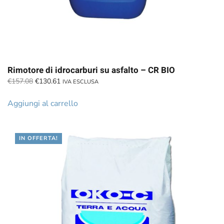
Rimotore di idrocarburi su asfalto – CR BIO
Il
Il
€
157.08
€
130.61
IVA ESCLUSA
prezzo
prezzo
originale
attuale
Aggiungi al carrello
era:
è:
€157.08.
€130.61.
IN OFFERTA!