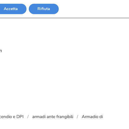
Accetta
Rifiuta
m
cendio e DPI
armadi ante frangibili
Armadio di