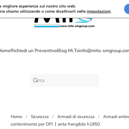
la migliore esperienza sul nostro sito web.
kie stiamo utilizzando o come disattivarli nelle
impostazioni
.
Home
Richiedi un Preventivo
Blog Mi.To
info@mito-smgroup.co
Home
Sicurezza
Armadi di sicurezza
Armadi antin
contenimento per DPI 1 anta frangibile h1850