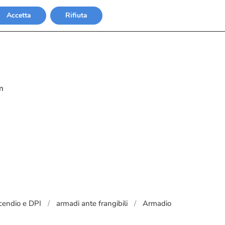
Accetta
Rifiuta
m
cendio e DPI
armadi ante frangibili
Armadio