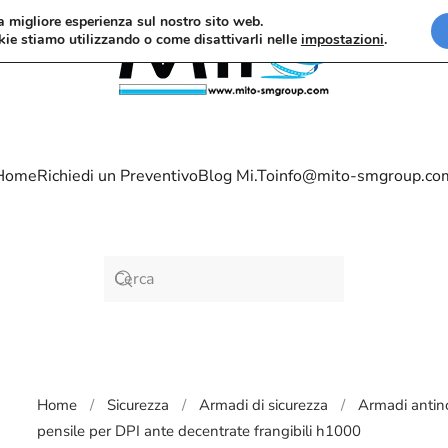
la migliore esperienza sul nostro sito web.
kie stiamo utilizzando o come disattivarli nelle
impostazioni
.
Home
Richiedi un Preventivo
Blog Mi.To
info@mito-smgroup.co
Home
Sicurezza
Armadi di sicurezza
Armadi antin
pensile per DPI ante decentrate frangibili h1000