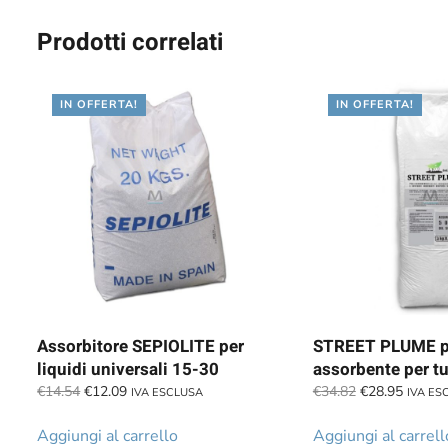
Prodotti correlati
IN OFFERTA!
IN OFFERTA!
Assorbitore SEPIOLITE per
STREET PLUME p
liquidi universali 15-30
assorbente per tut
Il
Il
Il
Il
€
14.54
€
12.09
€
34.82
€
28.95
IVA ESCLUSA
IVA ES
prezzo
prezzo
prezzo
prezzo
originale
attuale
originale
attuale
Aggiungi al carrello
Aggiungi al carrell