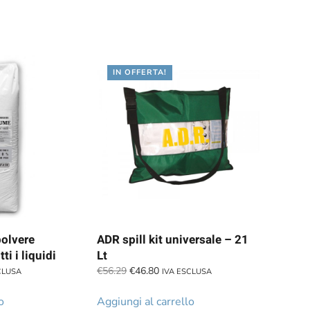
IN OFFERTA!
olvere
ADR spill kit universale – 21
ti i liquidi
Lt
Il
Il
€
56.29
€
46.80
CLUSA
IVA ESCLUSA
prezzo
prezzo
originale
attuale
o
Aggiungi al carrello