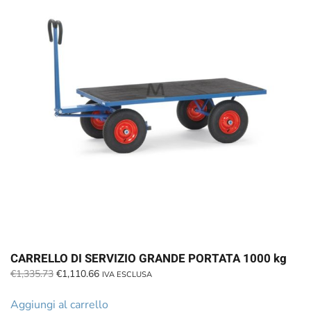
CARRELLO DI SERVIZIO GRANDE PORTATA 1000 kg
Il
Il
€
1,335.73
€
1,110.66
IVA ESCLUSA
prezzo
prezzo
originale
attuale
Aggiungi al carrello