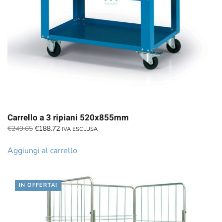
Carrello a 3 ripiani 520x855mm
Il
Il
€
249.65
€
188.72
IVA ESCLUSA
prezzo
prezzo
originale
attuale
Aggiungi al carrello
era:
è:
€249.65.
€188.72.
IN OFFERTA!