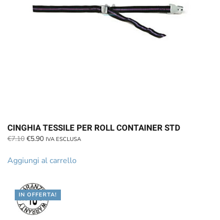
CINGHIA TESSILE PER ROLL CONTAINER STD
Il
Il
€
7.10
€
5.90
IVA ESCLUSA
prezzo
prezzo
originale
attuale
Aggiungi al carrello
era:
è:
€7.10.
€5.90.
IN OFFERTA!