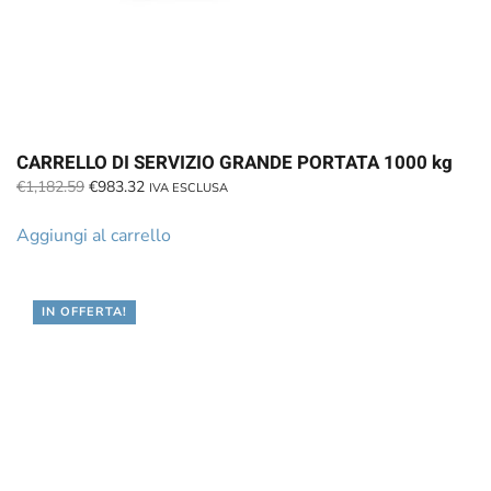
CARRELLO DI SERVIZIO GRANDE PORTATA 1000 kg
Il
Il
€
1,182.59
€
983.32
IVA ESCLUSA
prezzo
prezzo
originale
attuale
Aggiungi al carrello
era:
è:
€1,182.59.
€983.32.
IN OFFERTA!