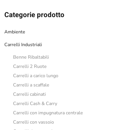
era:
è:
€1,335.73.
€1,110.66.
Categorie prodotto
Ambiente
Carrelli Industriali
Benne Ribaltabili
Carrelli 2 Ruote
Carrelli a carico lungo
Carrelli a scaffale
Carrelli cabinati
Carrelli Cash & Carry
Carrelli con impugnatura centrale
Carrelli con vassoio