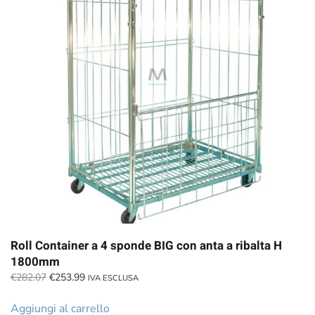
Roll Container a 4 sponde BIG con anta a ribalta H
1800mm
Il
Il
€
282.07
€
253.99
IVA ESCLUSA
prezzo
prezzo
originale
attuale
Aggiungi al carrello