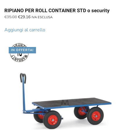
RIPIANO PER ROLL CONTAINER STD o security
Il
Il
€
35.08
€
29.16
IVA ESCLUSA
prezzo
prezzo
originale
attuale
Aggiungi al carrello
era:
è:
€35.08.
€29.16.
IN OFFERTA!