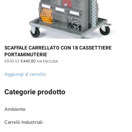
SCAFFALE CARRELLATO CON 18 CASSETTIERE
PORTAMINUTERIE
Il
Il
€
530.12
€
440.80
IVA ESCLUSA
prezzo
prezzo
originale
attuale
Aggiungi al carrello
era:
è:
€530.12.
€440.80.
Categorie prodotto
Ambiente
Carrelli Industriali