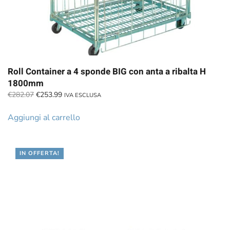
Roll Container a 4 sponde BIG con anta a ribalta H
1800mm
Il
Il
€
282.07
€
253.99
IVA ESCLUSA
prezzo
prezzo
originale
attuale
Aggiungi al carrello
era:
è:
€282.07.
€253.99.
IN OFFERTA!