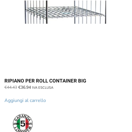
RIPIANO PER ROLL CONTAINER BIG
Il
Il
€
44.43
€
36.94
IVA ESCLUSA
prezzo
prezzo
originale
attuale
Aggiungi al carrello
era:
è:
€44.43.
€36.94.