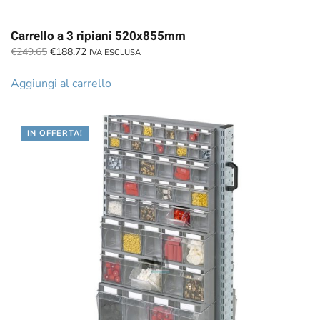
Carrello a 3 ripiani 520x855mm
Il
Il
€
249.65
€
188.72
IVA ESCLUSA
prezzo
prezzo
originale
attuale
Aggiungi al carrello
era:
è:
€249.65.
€188.72.
IN OFFERTA!