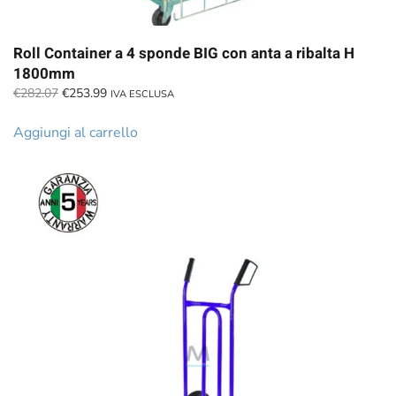
Roll Container a 4 sponde BIG con anta a ribalta H
1800mm
Il
Il
€
282.07
€
253.99
IVA ESCLUSA
prezzo
prezzo
originale
attuale
Aggiungi al carrello
era:
è:
€282.07.
€253.99.