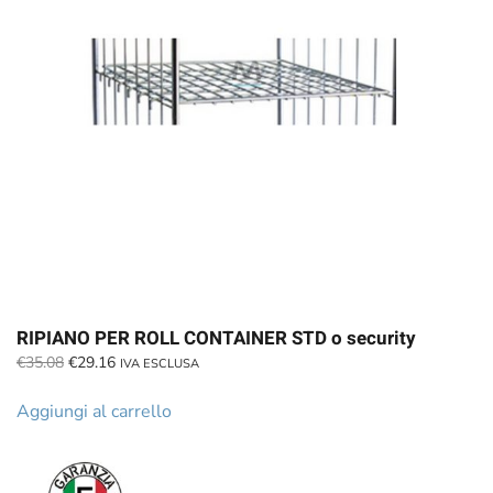
RIPIANO PER ROLL CONTAINER STD o security
Il
Il
€
35.08
€
29.16
IVA ESCLUSA
prezzo
prezzo
originale
attuale
Aggiungi al carrello
era:
è:
€35.08.
€29.16.