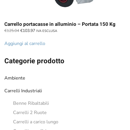
Carrello portacasse in alluminio – Portata 150 Kg
Il
Il
€
125.04
€
103.97
IVA ESCLUSA
prezzo
prezzo
originale
attuale
Aggiungi al carrello
era:
è:
€125.04.
€103.97.
Categorie prodotto
Ambiente
Carrelli Industriali
Benne Ribaltabili
Carrelli 2 Ruote
Carrelli a carico lungo