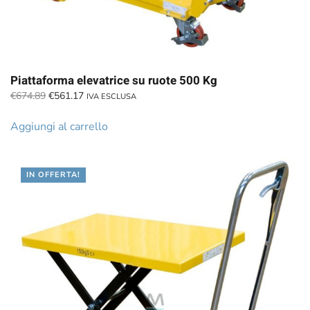
Piattaforma elevatrice su ruote 500 Kg
Il
Il
€
674.89
€
561.17
IVA ESCLUSA
prezzo
prezzo
originale
attuale
Aggiungi al carrello
era:
è:
€674.89.
€561.17.
IN OFFERTA!