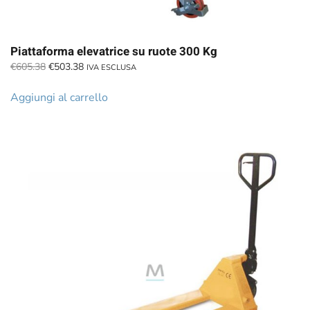
Piattaforma elevatrice su ruote 300 Kg
Il
Il
€
605.38
€
503.38
IVA ESCLUSA
prezzo
prezzo
originale
attuale
Aggiungi al carrello
era:
è:
€605.38.
€503.38.