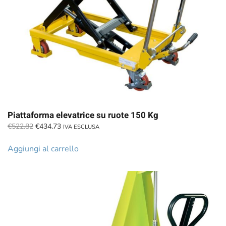
Piattaforma elevatrice su ruote 150 Kg
Il
Il
€
522.82
€
434.73
IVA ESCLUSA
prezzo
prezzo
originale
attuale
Aggiungi al carrello
era:
è:
€522.82.
€434.73.