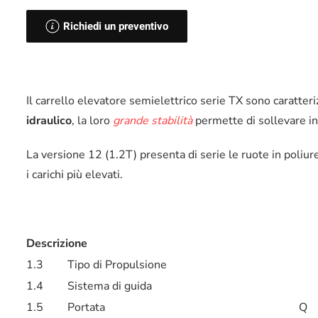
Richiedi un preventivo
Il carrello elevatore semielettrico serie TX sono caratter
idraulico
, la loro
grande stabilità
permette di sollevare in 
La versione 12 (1.2T) presenta di serie le ruote in poliu
i carichi più elevati.
Descrizione
1.3
Tipo di Propulsione
1.4
Sistema di guida
1.5
Portata
Q