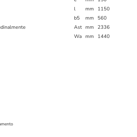
l
mm
1150
b5
mm
560
tudinalmente
Ast
mm
2336
Wa
mm
1440
vamento