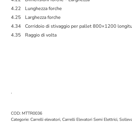
4.22
Lunghezza forche
4.25
Larghezza forche
4.34
Corridoio di stivaggio per pallet 800×1200 longi
4.35
Raggio di volta
.
COD:
MTTR0036
Categorie:
Carrelli elevatori
,
Carrelli Elevatori Semi Elettrici
,
Solle