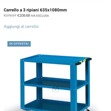
Carrello a 3 ripiani 635x1080mm
Il
Il
€
276.07
€
208.68
IVA ESCLUSA
prezzo
prezzo
originale
attuale
Aggiungi al carrello
era:
è:
€276.07.
€208.68.
IN OFFERTA!