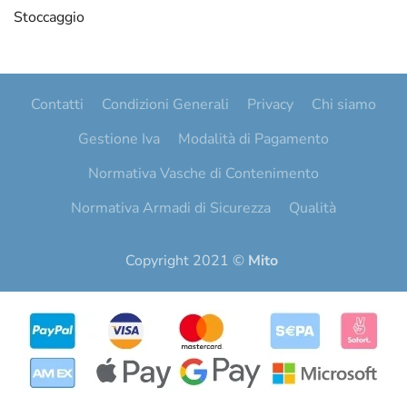
Stoccaggio
Contatti
Condizioni Generali
Privacy
Chi siamo
Gestione Iva
Modalità di Pagamento
Normativa Vasche di Contenimento
Normativa Armadi di Sicurezza
Qualità
Copyright 2021 ©
Mito