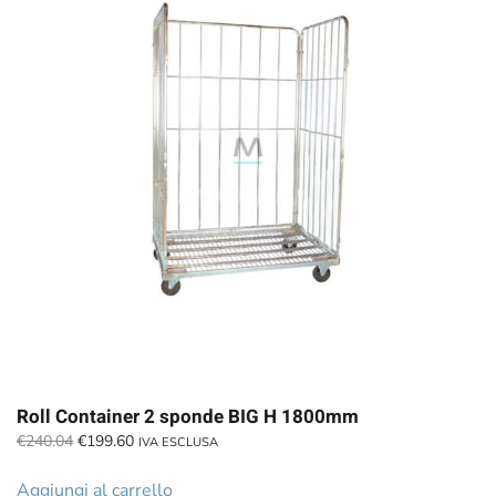
Roll Container 2 sponde BIG H 1800mm
Il
Il
€
240.04
€
199.60
IVA ESCLUSA
prezzo
prezzo
originale
attuale
Aggiungi al carrello