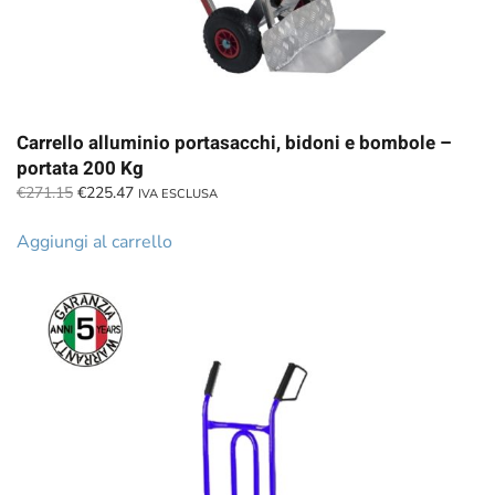
Carrello alluminio portasacchi, bidoni e bombole –
portata 200 Kg
Il
Il
€
271.15
€
225.47
IVA ESCLUSA
prezzo
prezzo
originale
attuale
Aggiungi al carrello
era:
è:
€271.15.
€225.47.