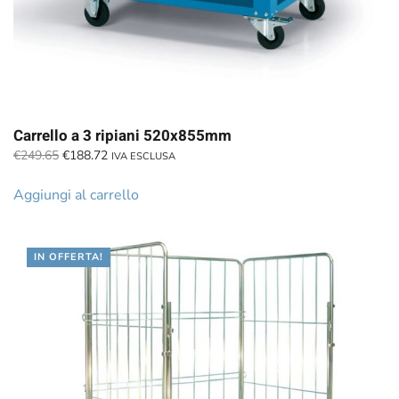
Carrello a 3 ripiani 520x855mm
Il
Il
€
249.65
€
188.72
IVA ESCLUSA
prezzo
prezzo
originale
attuale
Aggiungi al carrello
era:
è:
€249.65.
€188.72.
IN OFFERTA!