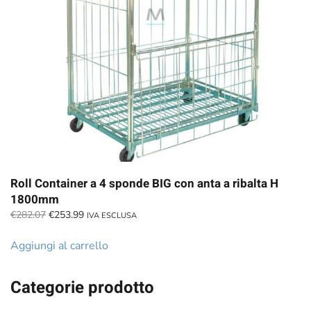
Roll Container a 4 sponde BIG con anta a ribalta H
1800mm
Il
Il
€
282.07
€
253.99
IVA ESCLUSA
prezzo
prezzo
originale
attuale
Aggiungi al carrello
era:
è:
€282.07.
€253.99.
Categorie prodotto