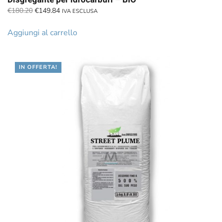
Il
Il
€
180.20
€
149.84
IVA ESCLUSA
prezzo
prezzo
originale
attuale
Aggiungi al carrello
era:
è:
€180.20.
€149.84.
IN OFFERTA!