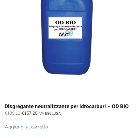
Disgregante neutralizzante per idrocarburi – OD BIO
Il
Il
€
189.12
€
157.26
IVA ESCLUSA
prezzo
prezzo
originale
attuale
Aggiungi al carrello
era:
è: