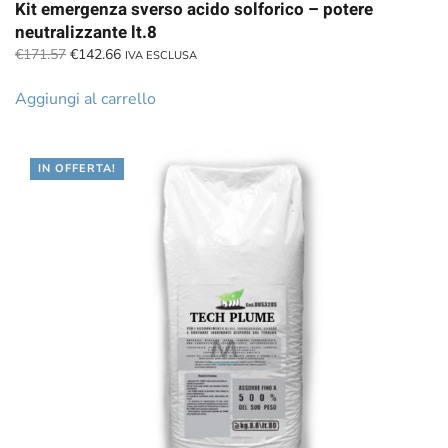
Kit emergenza sverso acido solforico – potere
neutralizzante lt.8
Il
Il
€
171.57
€
142.66
IVA ESCLUSA
prezzo
prezzo
originale
attuale
Aggiungi al carrello
era:
è:
€171.57.
€142.66.
IN OFFERTA!