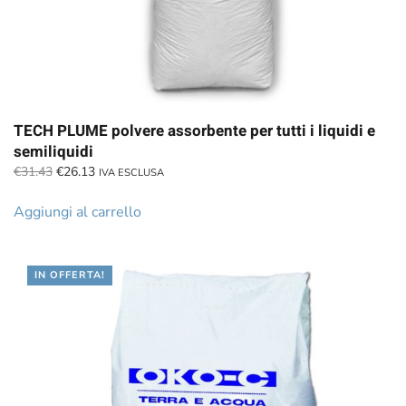
TECH PLUME polvere assorbente per tutti i liquidi e
semiliquidi
Il
Il
€
31.43
€
26.13
IVA ESCLUSA
prezzo
prezzo
originale
attuale
Aggiungi al carrello
era:
è:
€31.43.
€26.13.
IN OFFERTA!