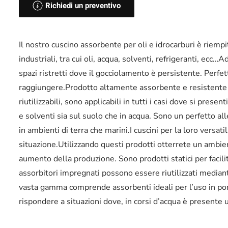
Richiedi un preventivo
Il nostro cuscino assorbente per oli e idrocarburi è riempi
industriali, tra cui oli, acqua, solventi, refrigeranti, ecc…
spazi ristretti dove il gocciolamento è persistente. Perfetto
raggiungere.Prodotto altamente assorbente e resistente rea
riutilizzabili, sono applicabili in tutti i casi dove si present
e solventi sia sul suolo che in acqua. Sono un perfetto al
in ambienti di terra che marini.I cuscini per la loro versa
situazione.Utilizzando questi prodotti otterrete un ambient
aumento della produzione. Sono prodotti statici per facilit
assorbitori impregnati possono essere riutilizzati mediant
vasta gamma comprende assorbenti ideali per l’uso in port
rispondere a situazioni dove, in corsi d’acqua è presente 