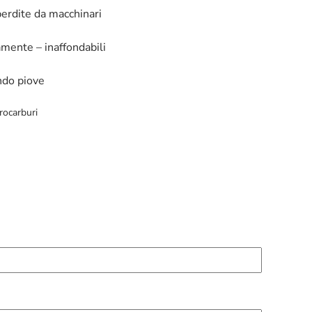
perdite da macchinari
amente – inaffondabili
ndo piove
drocarburi