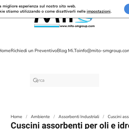
la migliore esperienza sul nostro sito web.
kie stiamo utilizzando o come disattivarli nelle
impostazioni
.
Home
Richiedi un Preventivo
Blog Mi.To
info@mito-smgroup.co
Home
Ambiente
Assorbenti Industriali
Cuscini ass
Cuscini assorbenti per oli e i