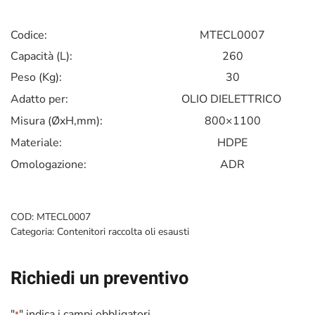
Codice:
MTECL0007
Capacità (L):
260
Peso (Kg):
30
Adatto per:
OLIO DIELETTRICO
Misura (ØxH,mm):
800×1100
Materiale:
HDPE
Omologazione:
ADR
COD:
MTECL0007
Categoria:
Contenitori raccolta oli esausti
Richiedi un preventivo
"
" indica i campi obbligatori