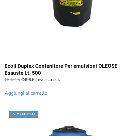
Ecoil Duplex Contenitore Per emulsioni OLEOSE
Esauste Lt. 500
Il
Il
€
597.25
€
496.62
IVA ESCLUSA
prezzo
prezzo
originale
attuale
Aggiungi al carrello
era:
è:
€597.25.
€496.62.
IN OFFERTA!