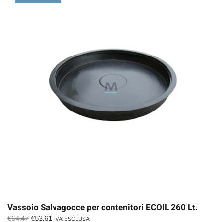
Vassoio Salvagocce per contenitori ECOIL 260 Lt.
Il
Il
€
64.47
€
53.61
IVA ESCLUSA