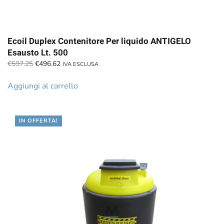
Ecoil Duplex Contenitore Per liquido ANTIGELO
Esausto Lt. 500
Il
Il
€
597.25
€
496.62
IVA ESCLUSA
prezzo
prezzo
originale
attuale
Aggiungi al carrello
era:
è:
€597.25.
€496.62.
IN OFFERTA!