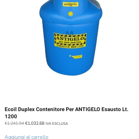
Ecoil Duplex Contenitore Per ANTIGELO Esausto Lt.
1200
Il
Il
€
1,241.94
€
1,032.68
IVA ESCLUSA
prezzo
prezzo
originale
attuale
Aggiungi al carrello