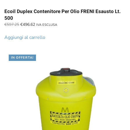
Ecoil Duplex Contenitore Per Olio FRENI Esausto Lt.
500
Il
Il
€
597.25
€
496.62
IVA ESCLUSA
prezzo
prezzo
originale
attuale
Aggiungi al carrello
era:
è:
€597.25.
€496.62.
IN OFFERTA!