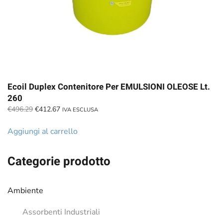
Ecoil Duplex Contenitore Per EMULSIONI OLEOSE Lt.
260
Il
Il
€
496.29
€
412.67
IVA ESCLUSA
prezzo
prezzo
originale
attuale
Aggiungi al carrello
era:
è:
€496.29.
€412.67.
Categorie prodotto
Ambiente
Assorbenti Industriali