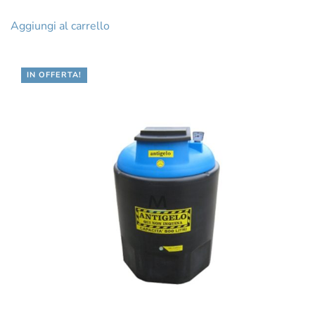
prezzo
prezzo
originale
attuale
Aggiungi al carrello
era:
è:
€64.47.
€53.61.
IN OFFERTA!