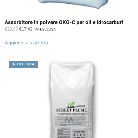
Assorbitore in polvere OKO-C per oli e idrocarburi
Il
Il
€
20.95
€
17.42
IVA ESCLUSA
prezzo
prezzo
originale
attuale
Aggiungi al carrello
era:
è:
€20.95.
€17.42.
IN OFFERTA!