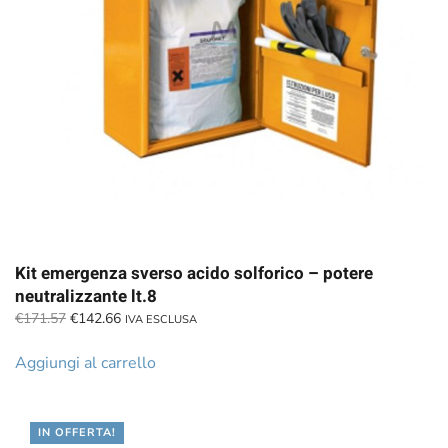
Kit emergenza sverso acido solforico – potere
neutralizzante lt.8
Il
Il
€
171.57
€
142.66
IVA ESCLUSA
prezzo
prezzo
originale
attuale
Aggiungi al carrello
era:
è:
€171.57.
€142.66.
IN OFFERTA!