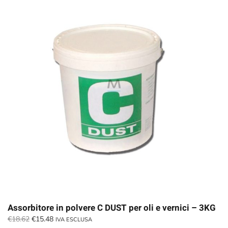
Assorbitore in polvere C DUST per oli e vernici – 3KG
Il
Il
€
18.62
€
15.48
IVA ESCLUSA