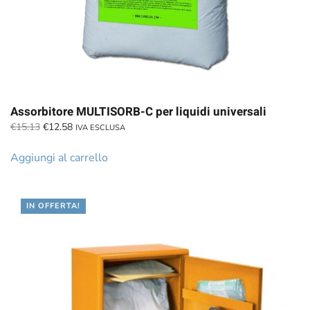
Assorbitore MULTISORB-C per liquidi universali
Il
Il
€
15.13
€
12.58
IVA ESCLUSA
prezzo
prezzo
originale
attuale
Aggiungi al carrello
era:
è:
€15.13.
€12.58.
IN OFFERTA!