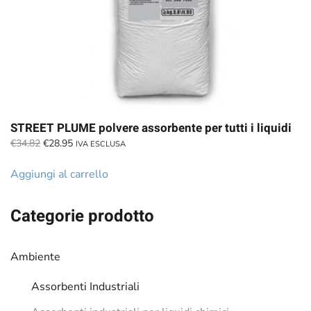
STREET PLUME polvere assorbente per tutti i liquidi
Il
Il
€
34.82
€
28.95
IVA ESCLUSA
prezzo
prezzo
originale
attuale
Aggiungi al carrello
era:
è:
€34.82.
€28.95.
Categorie prodotto
Ambiente
Assorbenti Industriali