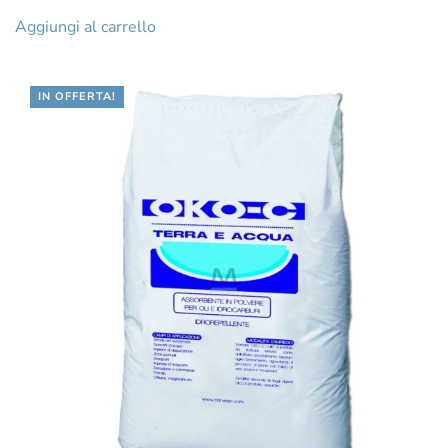
prezzo
prezzo
originale
attuale
Aggiungi al carrello
era:
è:
€18.62.
€15.48.
IN OFFERTA!