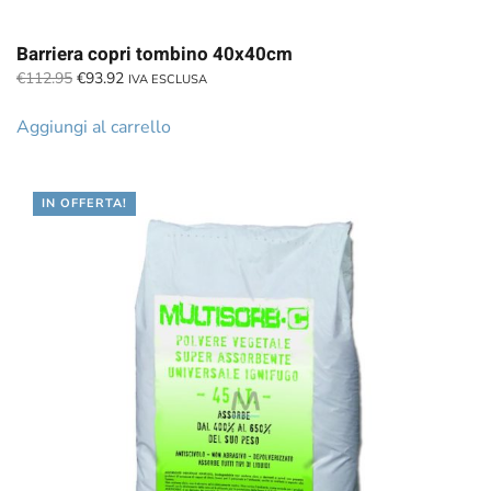
Barriera copri tombino 40x40cm
Il
Il
€
112.95
€
93.92
IVA ESCLUSA
prezzo
prezzo
originale
attuale
Aggiungi al carrello
era:
è:
€112.95.
€93.92.
IN OFFERTA!