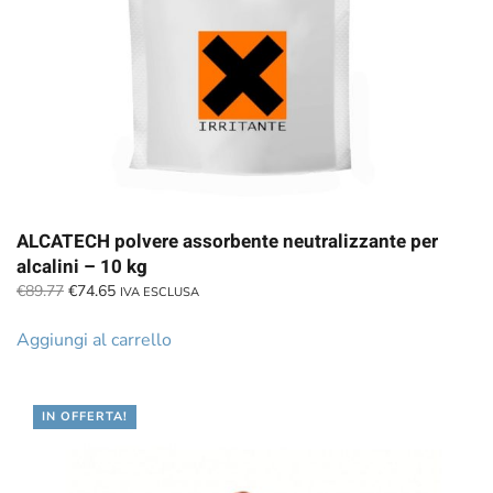
ALCATECH polvere assorbente neutralizzante per
alcalini – 10 kg
Il
Il
€
89.77
€
74.65
IVA ESCLUSA
prezzo
prezzo
originale
attuale
Aggiungi al carrello
era:
è:
€89.77.
€74.65.
IN OFFERTA!