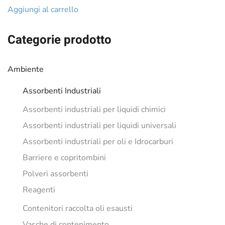
originale
attuale
Aggiungi al carrello
era:
è:
€18.62.
€15.48.
Categorie prodotto
Ambiente
Assorbenti Industriali
Assorbenti industriali per liquidi chimici
Assorbenti industriali per liquidi universali
Assorbenti industriali per oli e Idrocarburi
Barriere e copritombini
Polveri assorbenti
Reagenti
Contenitori raccolta oli esausti
Vasche di contenimento