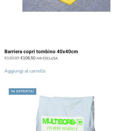
Barriera copri tombino 40x40cm
Il
Il
€
128.09
€
106.50
IVA ESCLUSA
prezzo
prezzo
originale
attuale
Aggiungi al carrello
era:
è:
€128.09.
€106.50.
IN OFFERTA!