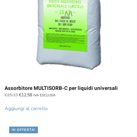
Assorbitore MULTISORB-C per liquidi universali
Il
Il
€
15.13
€
12.58
IVA ESCLUSA
prezzo
prezzo
originale
attuale
Aggiungi al carrello
era:
è:
€15.13.
€12.58.
IN OFFERTA!