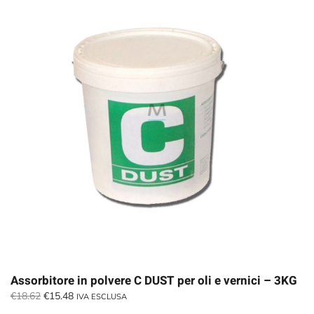
Assorbitore in polvere C DUST per oli e vernici – 3KG
Il
Il
€
18.62
€
15.48
IVA ESCLUSA
prezzo
prezzo