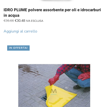
IDRO PLUME polvere assorbente per oli e idrocarburi
in acqua
Il
Il
€
36.66
€
30.48
IVA ESCLUSA
prezzo
prezzo
originale
attuale
Aggiungi al carrello
era:
è:
€36.66.
€30.48.
IN OFFERTA!