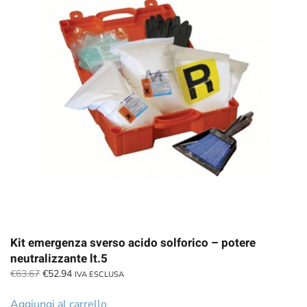
Kit emergenza sverso acido solforico – potere
neutralizzante lt.5
Il
Il
€
63.67
€
52.94
IVA ESCLUSA
prezzo
prezzo
originale
attuale
Aggiungi al carrello