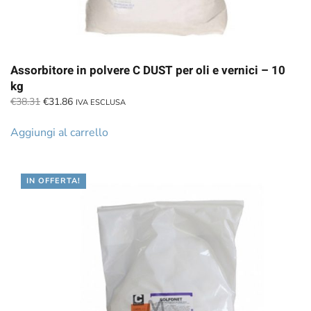
Assorbitore in polvere C DUST per oli e vernici – 10
kg
Il
Il
€
38.31
€
31.86
IVA ESCLUSA
prezzo
prezzo
originale
attuale
Aggiungi al carrello
era:
è:
€38.31.
€31.86.
IN OFFERTA!