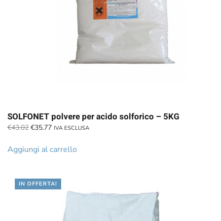
SOLFONET polvere per acido solforico – 5KG
Il
Il
€
43.02
€
35.77
IVA ESCLUSA
prezzo
prezzo
originale
attuale
Aggiungi al carrello
era:
è:
€43.02.
€35.77.
IN OFFERTA!