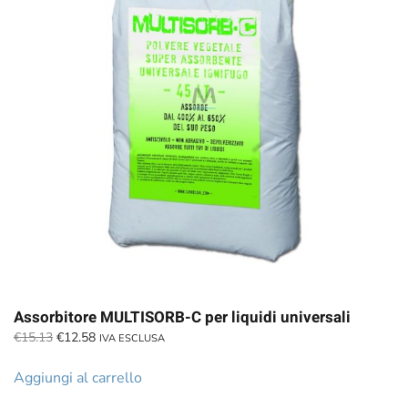
Assorbitore MULTISORB-C per liquidi universali
Il
Il
€
15.13
€
12.58
IVA ESCLUSA
prezzo
prezzo
originale
attuale
Aggiungi al carrello
era:
è: