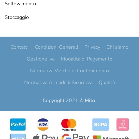
Sollevamento
Stoccaggio
Contatti
Condizioni Generali
Privacy
Chi siamo
Gestione Iva
Modalità di Pagamento
Normativa Vasche di Contenimento
Normativa Armadi di Sicurezza
Qualità
Copyright 2021 ©
Mito