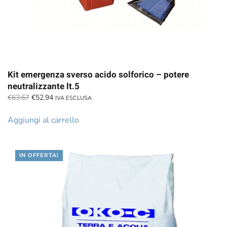
Kit emergenza sverso acido solforico – potere
neutralizzante lt.5
Il
Il
€
63.67
€
52.94
IVA ESCLUSA
prezzo
prezzo
originale
attuale
Aggiungi al carrello
era:
è:
€63.67.
€52.94.
IN OFFERTA!