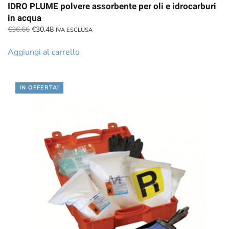
IDRO PLUME polvere assorbente per oli e idrocarburi
in acqua
Il
Il
€
36.66
€
30.48
IVA ESCLUSA
prezzo
prezzo
originale
attuale
Aggiungi al carrello
era:
è:
€36.66.
€30.48.
IN OFFERTA!