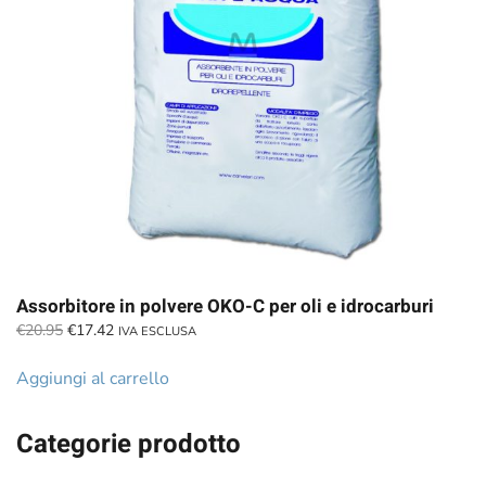
Assorbitore in polvere OKO-C per oli e idrocarburi
Il
Il
€
20.95
€
17.42
IVA ESCLUSA
prezzo
prezzo
originale
attuale
Aggiungi al carrello
era:
è:
€20.95.
€17.42.
Categorie prodotto