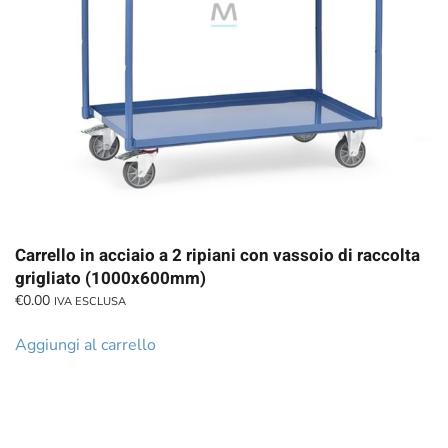
Carrello in acciaio a 2 ripiani con vassoio di raccolta
grigliato (1000x600mm)
€
0.00
IVA ESCLUSA
Aggiungi al carrello