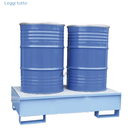
Leggi tutto