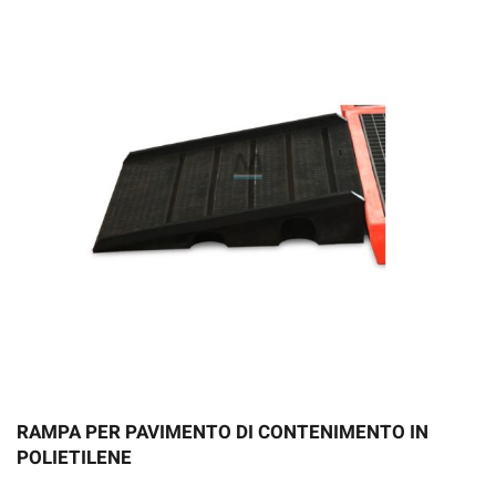
RAMPA PER PAVIMENTO DI CONTENIMENTO IN
POLIETILENE