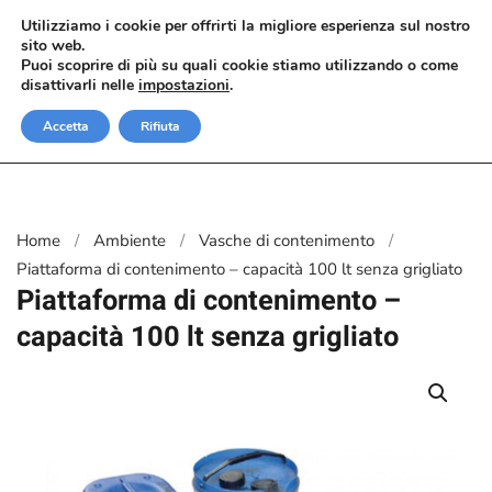
Utilizziamo i cookie per offrirti la migliore esperienza sul nostro
sito web.
Passa al contenuto principale
Puoi scoprire di più su quali cookie stiamo utilizzando o come
disattivarli nelle
impostazioni
.
Accetta
Rifiuta
Home
Ambiente
Vasche di contenimento
Piattaforma di contenimento – capacità 100 lt senza grigliato
Piattaforma di contenimento –
capacità 100 lt senza grigliato