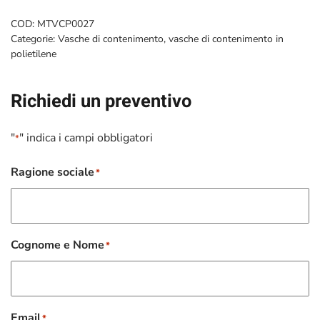
COD:
MTVCP0027
Categorie:
Vasche di contenimento
,
vasche di contenimento in
polietilene
Richiedi un preventivo
"
" indica i campi obbligatori
*
Ragione sociale
*
Cognome e Nome
*
Email
*