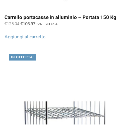
Carrello portacasse in alluminio – Portata 150 Kg
Il
Il
€
125.04
€
103.97
IVA ESCLUSA
prezzo
prezzo
originale
attuale
Aggiungi al carrello
era:
è:
€125.04.
€103.97.
IN OFFERTA!