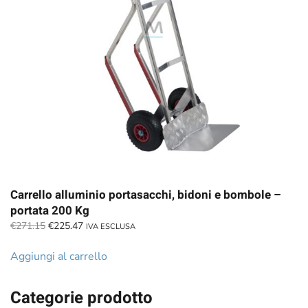
Carrello alluminio portasacchi, bidoni e bombole –
portata 200 Kg
Il
Il
€
271.15
€
225.47
IVA ESCLUSA
prezzo
prezzo
originale
attuale
Aggiungi al carrello
era:
è:
€271.15.
€225.47.
Categorie prodotto