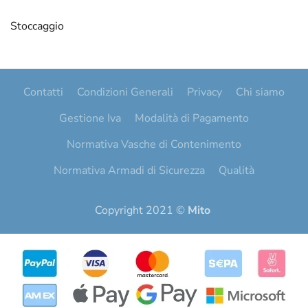
Stoccaggio
Contatti
Condizioni Generali
Privacy
Chi siamo
Gestione Iva
Modalità di Pagamento
Normativa Vasche di Contenimento
Normativa Armadi di Sicurezza
Qualità
Copyright 2021 ©
Mito