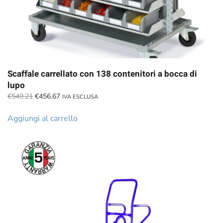
Scaffale carrellato con 138 contenitori a bocca di
lupo
Il
Il
€
549.21
€
456.67
IVA ESCLUSA
prezzo
prezzo
originale
attuale
Aggiungi al carrello
era:
è:
€549.21.
€456.67.