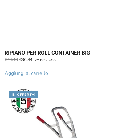
RIPIANO PER ROLL CONTAINER BIG
Il
Il
€
44.43
€
36.94
IVA ESCLUSA
prezzo
prezzo
originale
attuale
Aggiungi al carrello
era:
è:
€44.43.
€36.94.
IN OFFERTA!