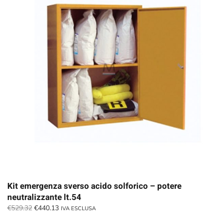
Kit emergenza sverso acido solforico – potere
neutralizzante lt.54
Il
Il
€
529.32
€
440.13
IVA ESCLUSA
prezzo
prezzo