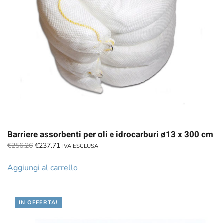
Barriere assorbenti per oli e idrocarburi ø13 x 300 cm
Il
Il
€
256.26
€
237.71
IVA ESCLUSA
prezzo
prezzo
originale
attuale
Aggiungi al carrello
era:
è:
€256.26.
€237.71.
IN OFFERTA!