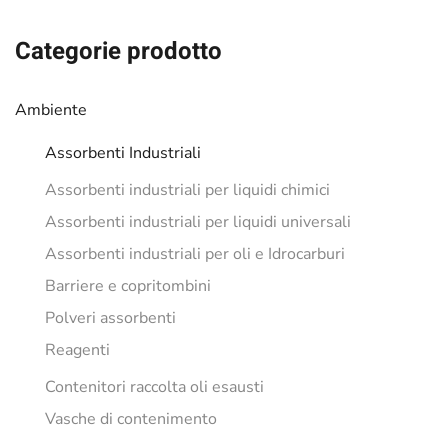
era:
è:
€14.54.
€12.09.
Categorie prodotto
Ambiente
Assorbenti Industriali
Assorbenti industriali per liquidi chimici
Assorbenti industriali per liquidi universali
Assorbenti industriali per oli e Idrocarburi
Barriere e copritombini
Polveri assorbenti
Reagenti
Contenitori raccolta oli esausti
Vasche di contenimento