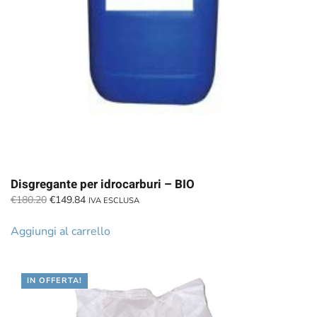
Disgregante per idrocarburi – BIO
Il
Il
€
180.20
€
149.84
IVA ESCLUSA
prezzo
prezzo
originale
attuale
Aggiungi al carrello
era:
è:
€180.20.
€149.84.
IN OFFERTA!