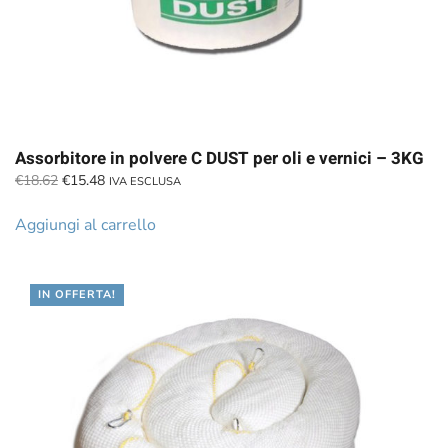
Assorbitore in polvere C DUST per oli e vernici – 3KG
Il
Il
€
18.62
€
15.48
IVA ESCLUSA
prezzo
prezzo
originale
attuale
Aggiungi al carrello
era:
è:
€18.62.
€15.48.
IN OFFERTA!