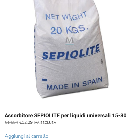
Assorbitore SEPIOLITE per liquidi universali 15-30
Il
Il
€
14.54
€
12.09
IVA ESCLUSA
prezzo
prezzo
originale
attuale
Aggiungi al carrello