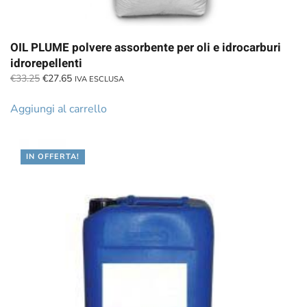
OIL PLUME polvere assorbente per oli e idrocarburi
idrorepellenti
Il
Il
€
33.25
€
27.65
IVA ESCLUSA
prezzo
prezzo
originale
attuale
Aggiungi al carrello
era:
è:
€33.25.
€27.65.
IN OFFERTA!