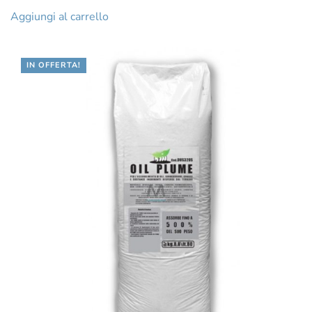
originale
attuale
Aggiungi al carrello
era:
è:
€529.32.
€440.13.
IN OFFERTA!