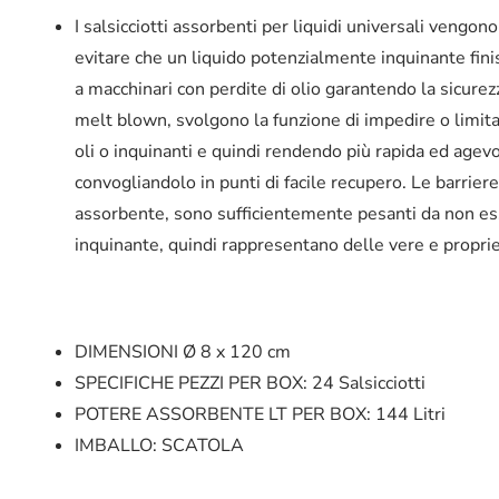
I salsicciotti assorbenti per liquidi universali vengon
evitare che un liquido potenzialmente inquinante fini
a macchinari con perdite di olio garantendo la sicurezz
melt blown, svolgono la funzione di impedire o limita
oli o inquinanti e quindi rendendo più rapida ed agev
convogliandolo in punti di facile recupero. Le barrie
assorbente, sono sufficientemente pesanti da non ess
inquinante, quindi rappresentano delle vere e propri
DIMENSIONI
Ø 8 x 120 cm
SPECIFICHE
PEZZI PER BOX: 24 Salsicciotti
POTERE ASSORBENTE LT PER BOX: 144 Litri
IMBALLO: SCATOLA