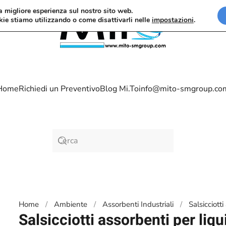
la migliore esperienza sul nostro sito web.
kie stiamo utilizzando o come disattivarli nelle
impostazioni
.
Home
Richiedi un Preventivo
Blog Mi.To
info@mito-smgroup.co
Home
Ambiente
Assorbenti Industriali
Salsicciott
Salsicciotti assorbenti per liq