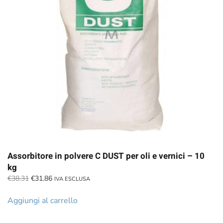
Assorbitore in polvere C DUST per oli e vernici – 10
kg
Il
Il
€
38.31
€
31.86
IVA ESCLUSA
prezzo
prezzo
originale
attuale
Aggiungi al carrello
era:
è:
€38.31.
€31.86.