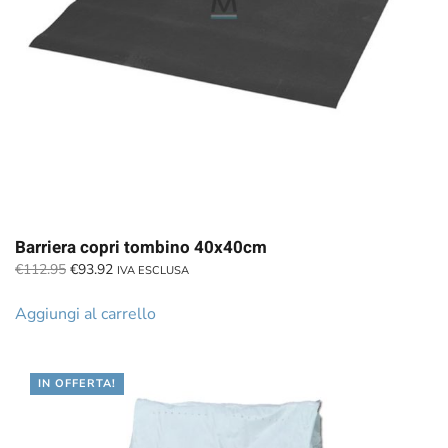
Barriera copri tombino 40x40cm
Il
Il
€
112.95
€
93.92
IVA ESCLUSA
prezzo
prezzo
originale
attuale
Aggiungi al carrello
era:
è:
€112.95.
€93.92.
IN OFFERTA!