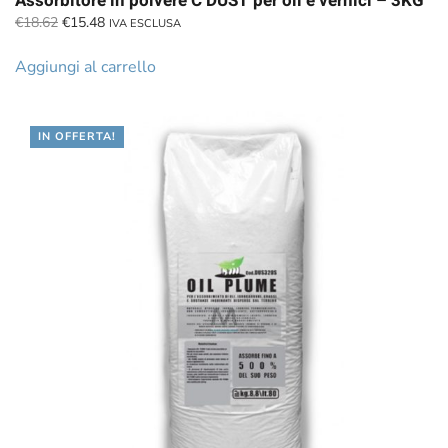
Assorbitore in polvere C DUST per oli e vernici – 3KG
Il
Il
€
18.62
€
15.48
IVA ESCLUSA
prezzo
prezzo
originale
attuale
Aggiungi al carrello
era:
è:
€18.62.
€15.48.
IN OFFERTA!