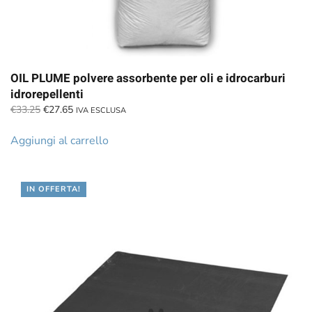
OIL PLUME polvere assorbente per oli e idrocarburi
idrorepellenti
Il
Il
€
33.25
€
27.65
IVA ESCLUSA
prezzo
prezzo
originale
attuale
Aggiungi al carrello
era:
è:
€33.25.
€27.65.
IN OFFERTA!