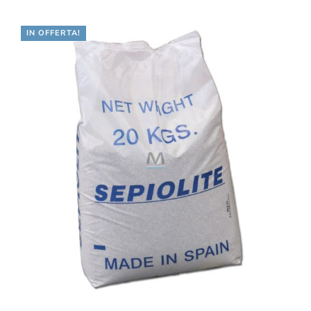
€15.13.
€12.58.
IN OFFERTA!