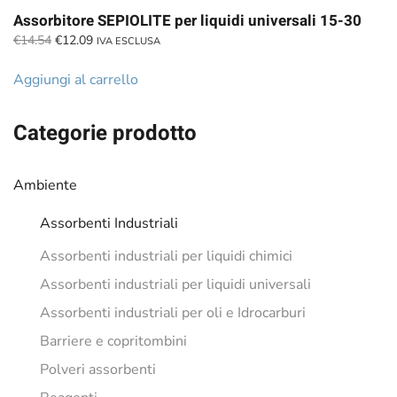
Assorbitore SEPIOLITE per liquidi universali 15-30
Il
Il
€
14.54
€
12.09
IVA ESCLUSA
prezzo
prezzo
originale
attuale
Aggiungi al carrello
era:
è:
€14.54.
€12.09.
Categorie prodotto
Ambiente
Assorbenti Industriali
Assorbenti industriali per liquidi chimici
Assorbenti industriali per liquidi universali
Assorbenti industriali per oli e Idrocarburi
Barriere e copritombini
Polveri assorbenti