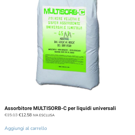
Assorbitore MULTISORB-C per liquidi universali
Il
Il
€
15.13
€
12.58
IVA ESCLUSA
prezzo
prezzo
originale
attuale
Aggiungi al carrello
era:
è: