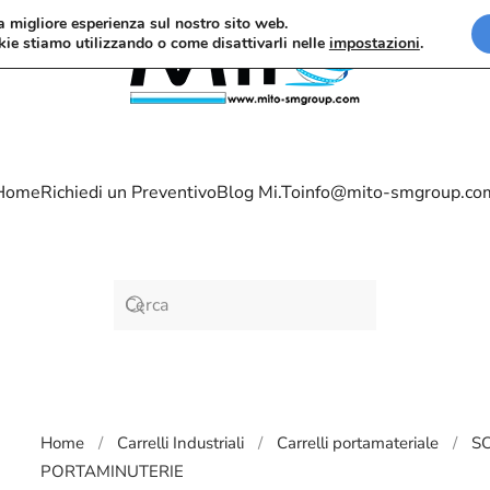
la migliore esperienza sul nostro sito web.
kie stiamo utilizzando o come disattivarli nelle
impostazioni
.
Home
Richiedi un Preventivo
Blog Mi.To
info@mito-smgroup.co
Home
Carrelli Industriali
Carrelli portamateriale
S
PORTAMINUTERIE