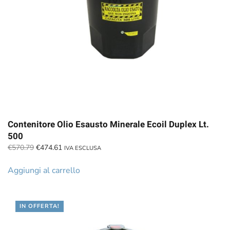
Contenitore Olio Esausto Minerale Ecoil Duplex Lt.
500
Il
Il
€
570.79
€
474.61
IVA ESCLUSA
prezzo
prezzo
originale
attuale
Aggiungi al carrello
era:
è:
€570.79.
€474.61.
IN OFFERTA!