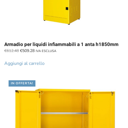
Armadio per liquidi infiammabili a 1 anta h1850mm
Il
Il
€
612.48
€
509.28
IVA ESCLUSA
prezzo
prezzo
originale
attuale
Aggiungi al carrello
era:
è:
€612.48.
€509.28.
IN OFFERTA!