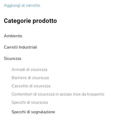
originale
attuale
Aggiungi al carrello
era:
è:
€636.94.
€598.42.
Categorie prodotto
Ambiente
Carrelli Industriali
Sicurezza
Armadi di sicurezza
Barriere di sicurezza
Cassette di sicurezza
Contenitori di sicurezza in acciaio inox da trasporto
Specchi di sicurezza
Specchi di segnalazione