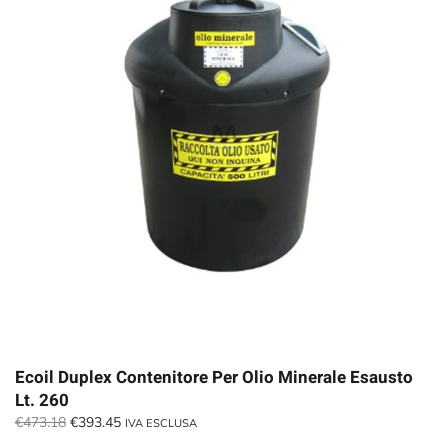
Ecoil Duplex Contenitore Per Olio Minerale Esausto
Lt. 260
Il
Il
€
473.18
€
393.45
IVA ESCLUSA
prezzo
prezzo