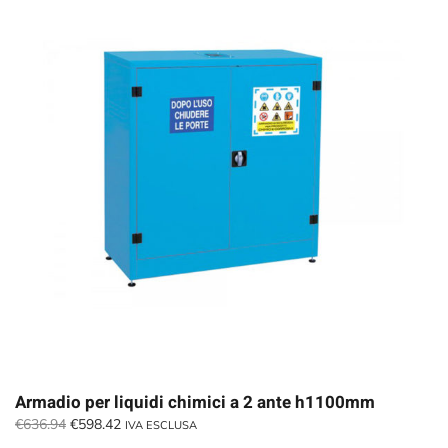
Armadio per liquidi chimici a 2 ante h1100mm
Il
Il
€
636.94
€
598.42
IVA ESCLUSA
prezzo
prezzo