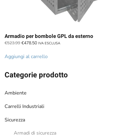
Armadio per bombole GPL da esterno
Il
Il
€
523.99
€
478.50
IVA ESCLUSA
prezzo
prezzo
originale
attuale
Aggiungi al carrello
era:
è:
€523.99.
€478.50.
Categorie prodotto
Ambiente
Carrelli Industriali
Sicurezza
Armadi di sicurezza