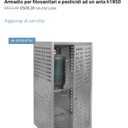
Armadio per fitosanitari e pesticidi ad un anta h1850
Il
Il
€
612.48
€
509.28
IVA ESCLUSA
prezzo
prezzo
originale
attuale
Aggiungi al carrello
era:
è:
€612.48.
€509.28.
IN OFFERTA!