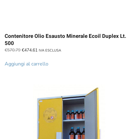
Contenitore Olio Esausto Minerale Ecoil Duplex Lt.
500
Il
Il
€
570.79
€
474.61
IVA ESCLUSA
prezzo
prezzo
originale
attuale
Aggiungi al carrello
era:
è:
€570.79.
€474.61.