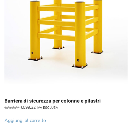
Barriera di sicurezza per colonne e pilastri
Il
Il
€
720.77
€
599.32
IVA ESCLUSA
prezzo
prezzo
originale
attuale
Aggiungi al carrello
era:
è:
€720.77.
€599.32.