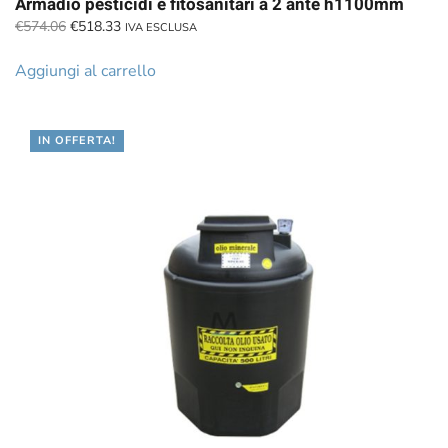
Armadio pesticidi e fitosanitari a 2 ante h1100mm
Il
Il
€
574.06
€
518.33
IVA ESCLUSA
prezzo
prezzo
originale
attuale
Aggiungi al carrello
era:
è:
€574.06.
€518.33.
IN OFFERTA!