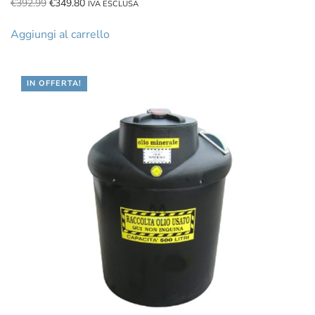
Il
Il
€
392.99
€
349.80
IVA ESCLUSA
prezzo
prezzo
originale
attuale
Aggiungi al carrello
era:
è:
€392.99.
€349.80.
IN OFFERTA!