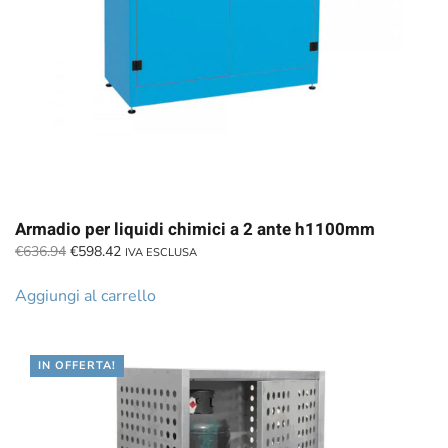
Armadio per liquidi chimici a 2 ante h1100mm
Il
Il
€
636.94
€
598.42
IVA ESCLUSA
prezzo
prezzo
originale
attuale
Aggiungi al carrello
era:
è:
€636.94.
€598.42.
IN OFFERTA!