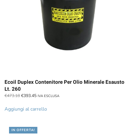
Ecoil Duplex Contenitore Per Olio Minerale Esausto
Lt. 260
Il
Il
€
473.18
€
393.45
IVA ESCLUSA
prezzo
prezzo
originale
attuale
Aggiungi al carrello
era:
è:
€473.18.
€393.45.
IN OFFERTA!