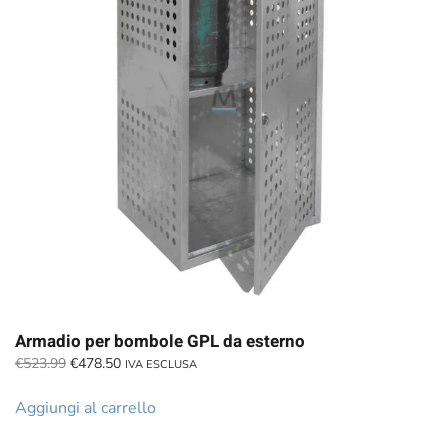
Armadio per bombole GPL da esterno
Il
Il
€
523.99
€
478.50
IVA ESCLUSA
prezzo
prezzo
originale
attuale
Aggiungi al carrello
era:
è:
€523.99.
€478.50.