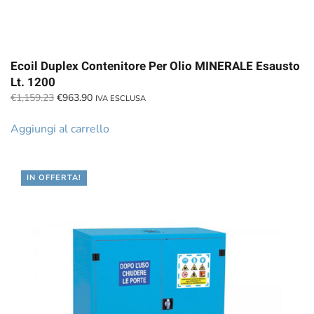
Ecoil Duplex Contenitore Per Olio MINERALE Esausto
Lt. 1200
Il
Il
€
1,159.23
€
963.90
IVA ESCLUSA
prezzo
prezzo
originale
attuale
Aggiungi al carrello
era:
è:
€1,159.23.
€963.90.
IN OFFERTA!