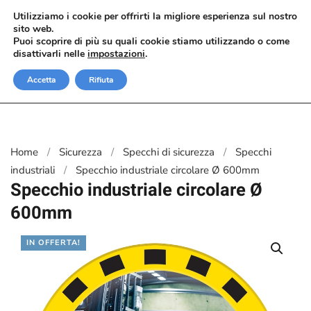
Utilizziamo i cookie per offrirti la migliore esperienza sul nostro
sito web.
Passa al contenuto principale
Puoi scoprire di più su quali cookie stiamo utilizzando o come
disattivarli nelle
impostazioni
.
Accetta
Rifiuta
Home
Sicurezza
Specchi di sicurezza
Specchi
industriali
Specchio industriale circolare Ø 600mm
Specchio industriale circolare Ø
600mm
IN OFFERTA!