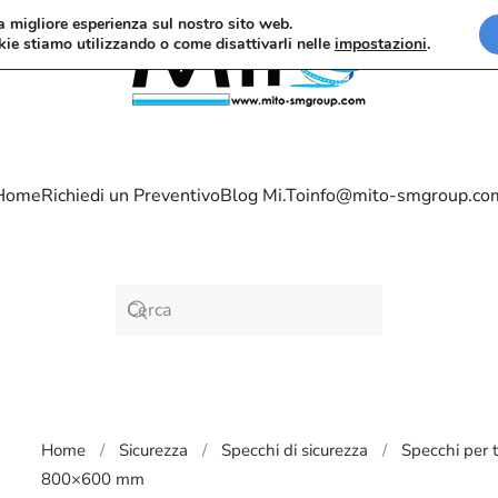
la migliore esperienza sul nostro sito web.
kie stiamo utilizzando o come disattivarli nelle
impostazioni
.
Home
Richiedi un Preventivo
Blog Mi.To
info@mito-smgroup.co
Home
Sicurezza
Specchi di sicurezza
Specchi per t
800×600 mm