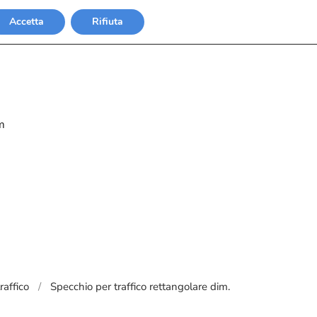
Accetta
Rifiuta
m
raffico
Specchio per traffico rettangolare dim.