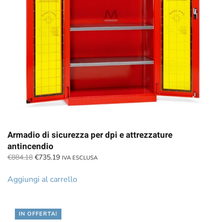
Armadio di sicurezza per dpi e attrezzature
antincendio
Il
Il
€
884.18
€
735.19
IVA ESCLUSA
prezzo
prezzo
originale
attuale
Aggiungi al carrello
era:
è:
€884.18.
€735.19.
IN OFFERTA!