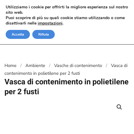
Utilizziamo i cookie per offrirti la migliore esperienza sul nostro
sito web.
Passa al contenuto principale
Puoi scoprire di più su quali cookie stiamo utilizzando o come
disattivarli nelle
impostazioni
.
Accetta
Rifiuta
Home
Ambiente
Vasche di contenimento
Vasca di
contenimento in polietilene per 2 fusti
Vasca di contenimento in polietilene
per 2 fusti