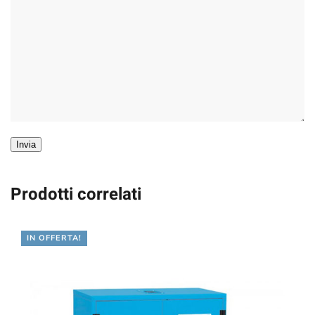
Invia
Prodotti correlati
IN OFFERTA!