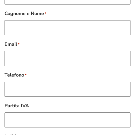
Cognome e Nome
*
Email
*
Telefono
*
Partita IVA