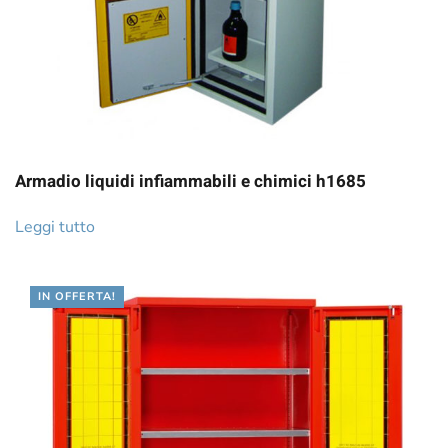
Armadio liquidi infiammabili e chimici h1685
Leggi tutto
IN OFFERTA!