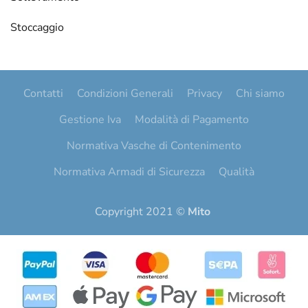
Stoccaggio
Contatti
Condizioni Generali
Privacy
Chi siamo
Gestione Iva
Modalità di Pagamento
Normativa Vasche di Contenimento
Normativa Armadi di Sicurezza
Qualità
Copyright 2021 ©
Mito