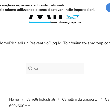
la migliore esperienza sul nostro sito web.
kie stiamo utilizzando o come disattivarli nelle
impostazioni
.
Home
Richiedi un Preventivo
Blog Mi.To
info@mito-smgroup.co
Home
Carrelli Industriali
Carrellini da trasporto
Car
600x600mm