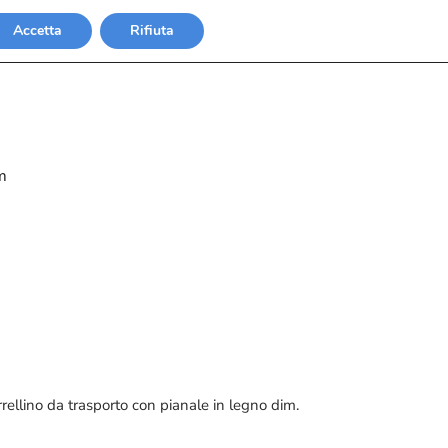
Accetta
Rifiuta
m
rellino da trasporto con pianale in legno dim.