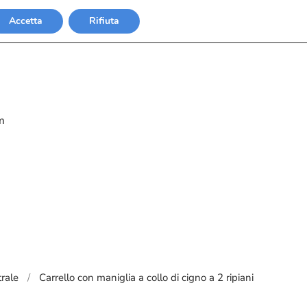
Accetta
Rifiuta
m
trale
Carrello con maniglia a collo di cigno a 2 ripiani