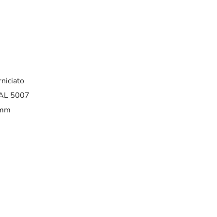
rniciato
RAL 5007
 mm