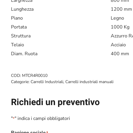
Larghezza
800 mm
Lunghezza
1200 mm
Piano
Legno
Portata
1000 Kg
Struttura
Azzurro 
Telaio
Acciaio
Diam. Ruota
400 mm
COD:
MTCR4R0010
Categorie:
Carrelli Industriali
,
Carrelli industriali manuali
Richiedi un preventivo
"
" indica i campi obbligatori
*
Ragione sociale