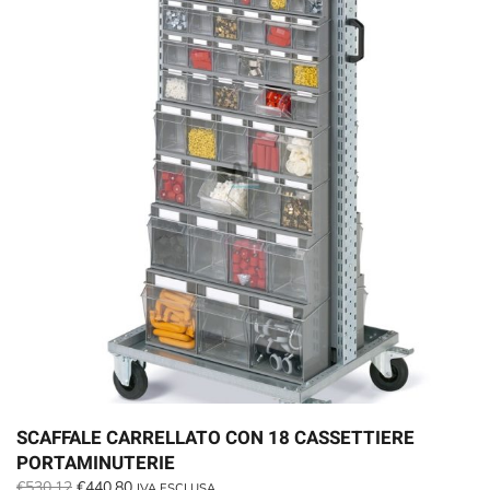
SCAFFALE CARRELLATO CON 18 CASSETTIERE
PORTAMINUTERIE
Il
Il
€
530.12
€
440.80
IVA ESCLUSA