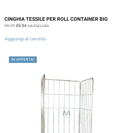
CINGHIA TESSILE PER ROLL CONTAINER BIG
Il
Il
€
8.35
€
6.94
IVA ESCLUSA
prezzo
prezzo
originale
attuale
Aggiungi al carrello
era:
è:
€8.35.
€6.94.
IN OFFERTA!