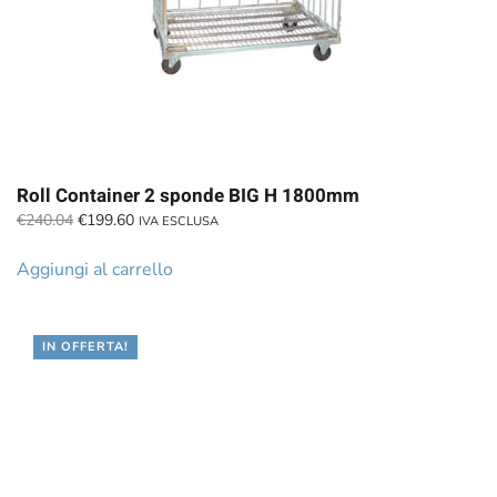
Roll Container 2 sponde BIG H 1800mm
Il
Il
€
240.04
€
199.60
IVA ESCLUSA
prezzo
prezzo
originale
attuale
Aggiungi al carrello
era:
è:
€240.04.
€199.60.
IN OFFERTA!