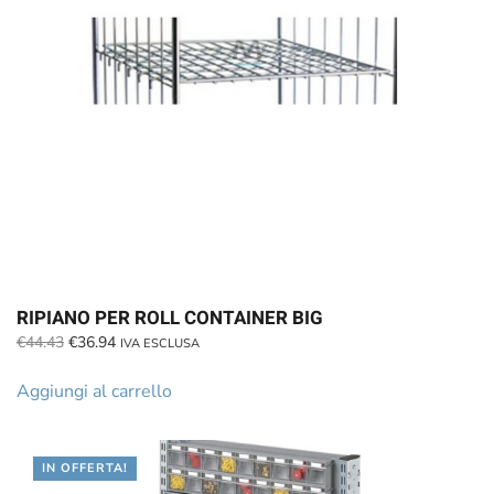
RIPIANO PER ROLL CONTAINER BIG
Il
Il
€
44.43
€
36.94
IVA ESCLUSA
prezzo
prezzo
originale
attuale
Aggiungi al carrello
era:
è:
€44.43.
€36.94.
IN OFFERTA!