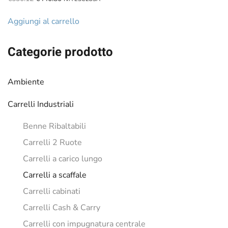
prezzo
prezzo
originale
attuale
Aggiungi al carrello
era:
è:
€530.12.
€440.80.
Categorie prodotto
Ambiente
Carrelli Industriali
Benne Ribaltabili
Carrelli 2 Ruote
Carrelli a carico lungo
Carrelli a scaffale
Carrelli cabinati
Carrelli Cash & Carry
Carrelli con impugnatura centrale