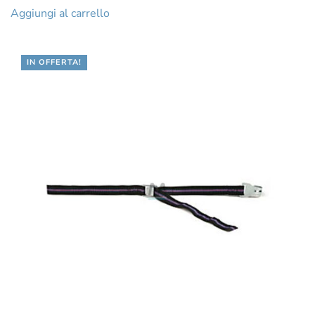
originale
attuale
Aggiungi al carrello
era:
è:
€276.07.
€208.68.
IN OFFERTA!