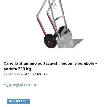
Carrello alluminio portasacchi, bidoni e bombole –
portata 200 Kg
Il
Il
€
271.15
€
225.47
IVA ESCLUSA
prezzo
prezzo
originale
attuale
Aggiungi al carrello
era:
è:
€271.15.
€225.47.
IN OFFERTA!