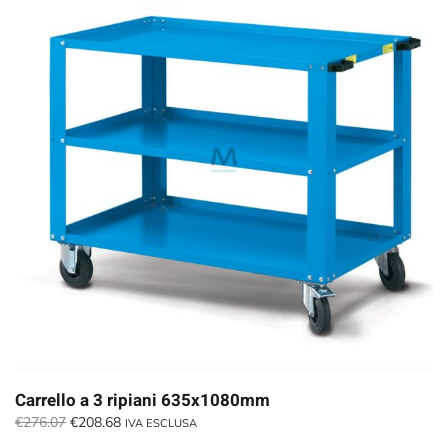
Carrello a 3 ripiani 635x1080mm
Il
Il
€
276.07
€
208.68
IVA ESCLUSA
prezzo
prezzo