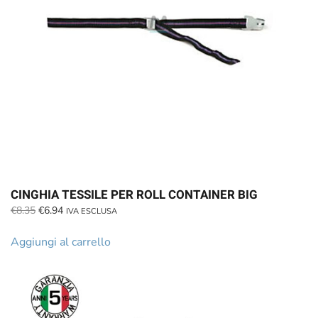
CINGHIA TESSILE PER ROLL CONTAINER BIG
Il
Il
€
8.35
€
6.94
IVA ESCLUSA
prezzo
prezzo
originale
attuale
Aggiungi al carrello
era:
è:
€8.35.
€6.94.