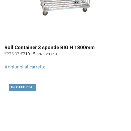
Roll Container 3 sponde BIG H 1800mm
Il
Il
€
276.07
€
219.15
IVA ESCLUSA
prezzo
prezzo
originale
attuale
Aggiungi al carrello
era:
è:
€276.07.
€219.15.
IN OFFERTA!