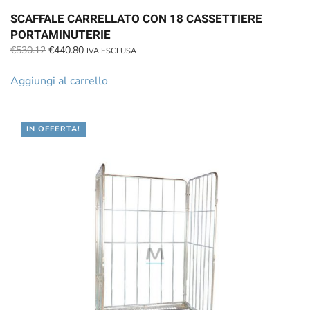
SCAFFALE CARRELLATO CON 18 CASSETTIERE
PORTAMINUTERIE
Il
Il
€
530.12
€
440.80
IVA ESCLUSA
prezzo
prezzo
originale
attuale
Aggiungi al carrello
era:
è:
€530.12.
€440.80.
IN OFFERTA!