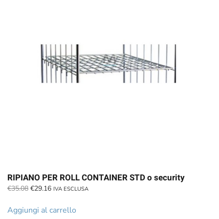
RIPIANO PER ROLL CONTAINER STD o security
Il
Il
€
35.08
€
29.16
IVA ESCLUSA
prezzo
prezzo
originale
attuale
Aggiungi al carrello
era:
è: