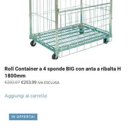
Roll Container a 4 sponde BIG con anta a ribalta H
1800mm
Il
Il
€
282.07
€
253.99
IVA ESCLUSA
prezzo
prezzo
originale
attuale
Aggiungi al carrello
era:
è:
€282.07.
€253.99.
IN OFFERTA!