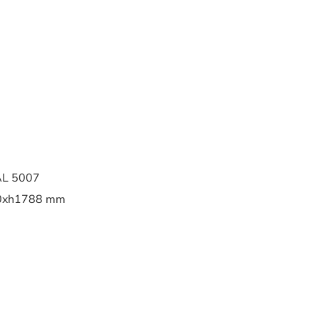
AL 5007
0xh1788 mm