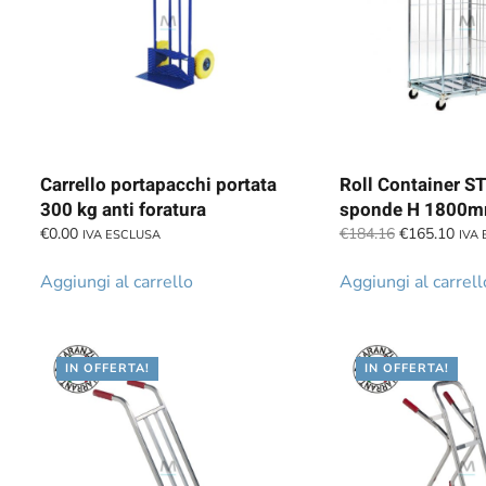
Carrello portapacchi portata
Roll Container ST
300 kg anti foratura
sponde H 1800
Il
Il
€
0.00
€
184.16
€
165.10
IVA ESCLUSA
IVA
prezzo
prez
originale
attu
Aggiungi al carrello
Aggiungi al carrell
era:
è:
€184.16.
€165
IN OFFERTA!
IN OFFERTA!