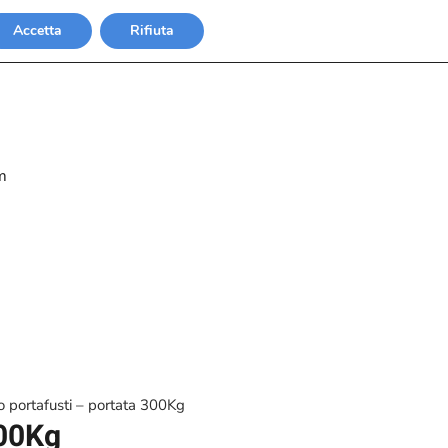
Accetta
Rifiuta
m
o portafusti – portata 300Kg
300Kg