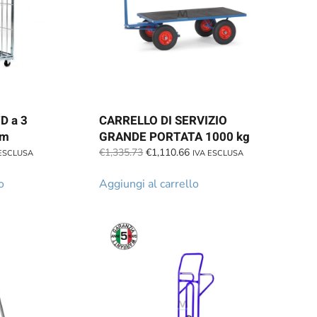
D a 3
CARRELLO DI SERVIZIO
mm
GRANDE PORTATA 1000 kg
Il
Il
€
1,335.73
€
1,110.66
 ESCLUSA
IVA ESCLUSA
zo
prezzo
prezzo
ale
originale
attuale
o
Aggiungi al carrello
era:
è:
.10.
€1,335.73.
€1,110.66.