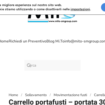
la migliore esperienza sul nostro sito web.
kie stiamo utilizzando o come disattivarli nelle
impostazioni
.
Home
Richiedi un Preventivo
Blog Mi.To
info@mito-smgroup.co
Home
Sollevamento
Movimentazione fusti
Carrell
Carrello portafusti – portata 