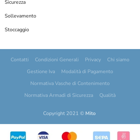
Sicurezza
Sollevamento
Stoccaggio
Contatti
Condizioni Generali
Privacy
Chi siamo
Gestione Iva
Modalità di Pagamento
Normativa Vasche di Contenimento
Normativa Armadi di Sicurezza
Qualità
Copyright 2021 ©
Mito