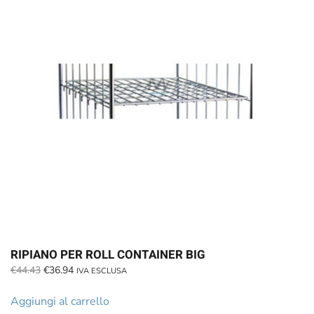
RIPIANO PER ROLL CONTAINER BIG
Il
Il
€
44.43
€
36.94
IVA ESCLUSA
prezzo
prezzo
originale
attuale
Aggiungi al carrello
era:
è: