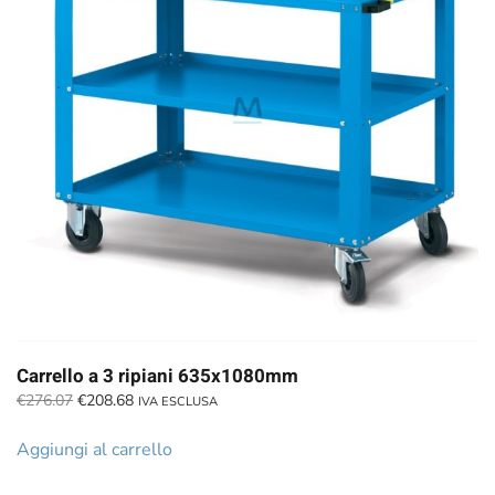
Carrello a 3 ripiani 635x1080mm
Il
Il
€
276.07
€
208.68
IVA ESCLUSA
prezzo
prezzo
originale
attuale
Aggiungi al carrello
era:
è:
€276.07.
€208.68.