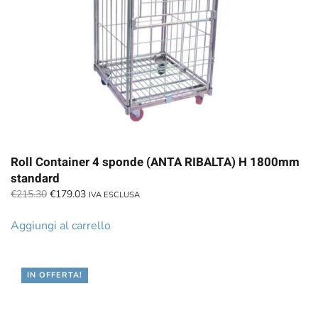
Roll Container 4 sponde (ANTA RIBALTA) H 1800mm
standard
Il
Il
€
215.30
€
179.03
IVA ESCLUSA
prezzo
prezzo
originale
attuale
Aggiungi al carrello
era:
è:
€215.30.
€179.03.
IN OFFERTA!