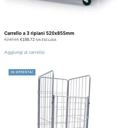
Carrello a 3 ripiani 520x855mm
Il
Il
€
249.65
€
188.72
IVA ESCLUSA
prezzo
prezzo
originale
attuale
Aggiungi al carrello
era:
è:
€249.65.
€188.72.
IN OFFERTA!