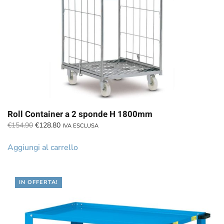
Roll Container a 2 sponde H 1800mm
Il
Il
€
154.90
€
128.80
IVA ESCLUSA
prezzo
prezzo
originale
attuale
Aggiungi al carrello
era:
è:
€154.90.
€128.80.
IN OFFERTA!